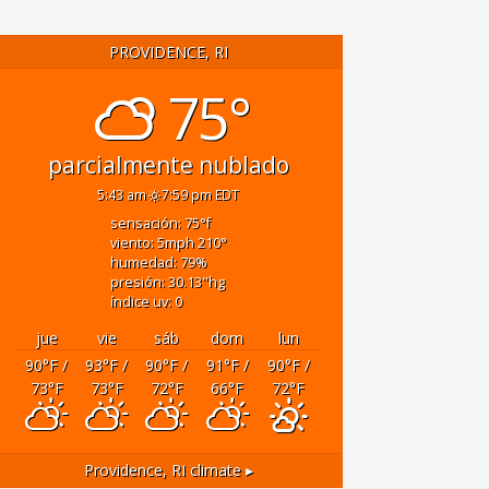
PROVIDENCE, RI
75°
parcialmente nublado
5:43 am
7:59 pm EDT
sensación: 75
°f
viento: 5
mph
210
°
humedad: 79
%
presión: 30.13
"hg
índice uv: 0
jue
vie
sáb
dom
lun
90
°F
/
93
°F
/
90
°F
/
91
°F
/
90
°F
/
73
°F
73
°F
72
°F
66
°F
72
°F
Providence, RI
climate ▸