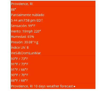
Providence, RI
88°
Parcialmente nublado
5:44 am
7:58 pm EDT
Sensación: 99
°F
Viento: 10
mph
220
°
Humedad: 65
%
Presión: 30.08
"Hg
Índice UV: 8
Vie
Sáb
Dom
Lun
Mar
93
°F
/ 73
°F
91
°F
/ 73
°F
91
°F
/ 66
°F
90
°F
/ 70
°F
88
°F
/ 68
°F
Providence, RI
10 days weather forecast ▸