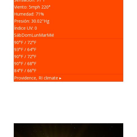
Viento: 5
mph
220
°
Humedad: 71
%
Presión: 30.02
"Hg
Índice UV: 0
Sáb
Dom
Lun
Mar
Mié
90
°F
/ 72
°F
93
°F
/ 64
°F
90
°F
/ 72
°F
90
°F
/ 68
°F
84
°F
/ 66
°F
Providence, RI
climate ▸