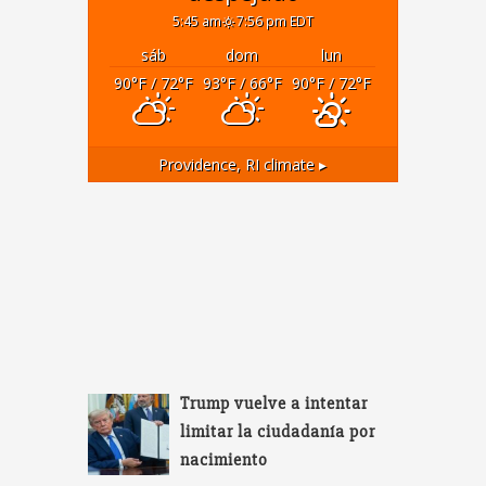
5:45 am
7:56 pm EDT
sáb
dom
lun
90
°F
/ 72
°F
93
°F
/ 66
°F
90
°F
/ 72
°F
Providence, RI
climate ▸
Trump vuelve a intentar
limitar la ciudadanía por
nacimiento