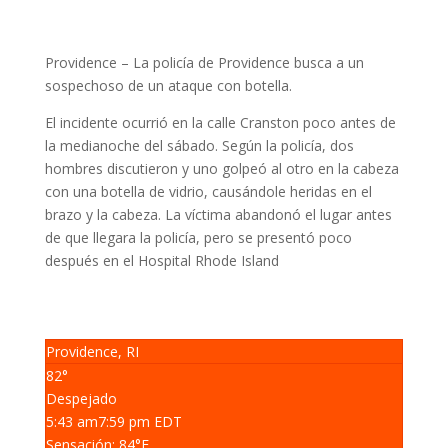
Providence –
La policía de Providence busca a un
sospechoso de un ataque con botella.
El incidente ocurrió en la calle Cranston poco antes de
la medianoche del sábado.
Según la policía, dos
hombres discutieron y uno golpeó al otro en la cabeza
con una botella de vidrio, causándole heridas en el
brazo y la cabeza.
La víctima abandonó el lugar antes
de que llegara la policía, pero se presentó poco
después en el Hospital Rhode Island
Providence, RI
82°
Despejado
5:43 am
7:59 pm EDT
Sensación: 84
°F