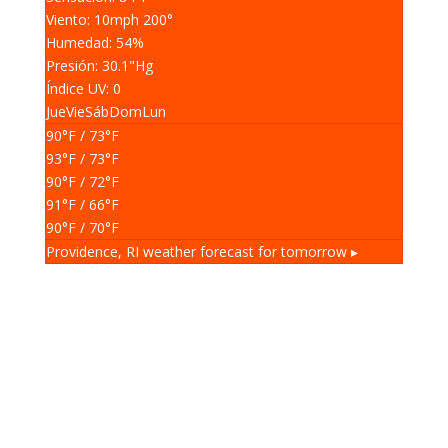
Viento: 10
mph
200
°
Humedad: 54
%
Presión: 30.1
"Hg
Índice UV: 0
Jue
Vie
Sáb
Dom
Lun
90
°F
/ 73
°F
93
°F
/ 73
°F
90
°F
/ 72
°F
91
°F
/ 66
°F
90
°F
/ 70
°F
Providence, RI
weather forecast for tomorrow ▸