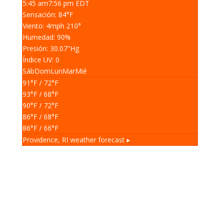
5:45 am
7:56 pm EDT
Sensación: 84
°F
Viento: 4
mph
210
°
Humedad: 90
%
Presión: 30.07
"Hg
Índice UV: 0
Sáb
Dom
Lun
Mar
Mié
91
°F
/ 72
°F
93
°F
/ 68
°F
90
°F
/ 72
°F
86
°F
/ 68
°F
86
°F
/ 66
°F
Providence, RI
weather forecast ▸