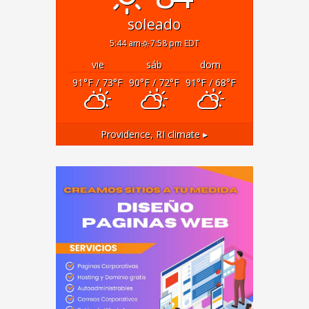
soleado
5:44 am
7:58 pm EDT
vie
sáb
dom
91
°F
/ 73
°F
90
°F
/ 72
°F
91
°F
/ 68
°F
Providence, RI
climate ▸