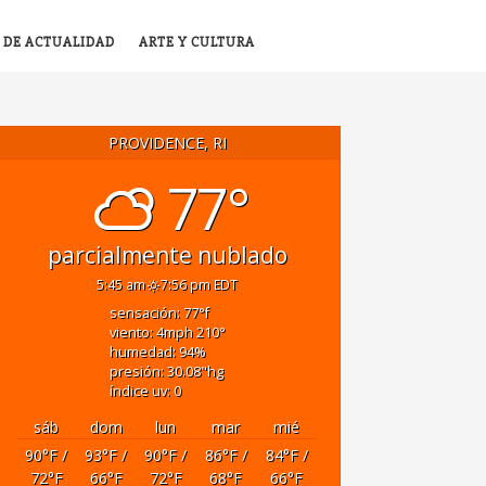
 DE ACTUALIDAD
ARTE Y CULTURA
PROVIDENCE, RI
77°
parcialmente nublado
5:45 am
7:56 pm EDT
sensación: 77
°f
viento: 4
mph
210
°
humedad: 94
%
presión: 30.08
"hg
índice uv: 0
sáb
dom
lun
mar
mié
90
°F
/
93
°F
/
90
°F
/
86
°F
/
84
°F
/
72
°F
66
°F
72
°F
68
°F
66
°F