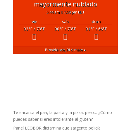
mayormente nublado
5:44 am
7:58 pm EDT
vie
sáb
dom
93
°F
/ 73
°F
90
°F
/ 73
°F
91
°F
/ 66
°F
Providence, RI
climate ▸
Te encanta el pan, la pasta y la pizza, pero… ¿Cómo
puedes saber si eres intolerante al gluten?
Panel LEOBOR dictamina que sargento policía