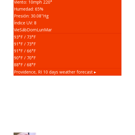
Viento: 10
mph
220
°
Humedad: 65
%
Presión: 30.08
"Hg
Índice UV: 8
Vie
Sáb
Dom
Lun
Mar
93
°F
/ 73
°F
91
°F
/ 73
°F
91
°F
/ 66
°F
90
°F
/ 70
°F
88
°F
/ 68
°F
Providence, RI
10 days weather forecast ▸