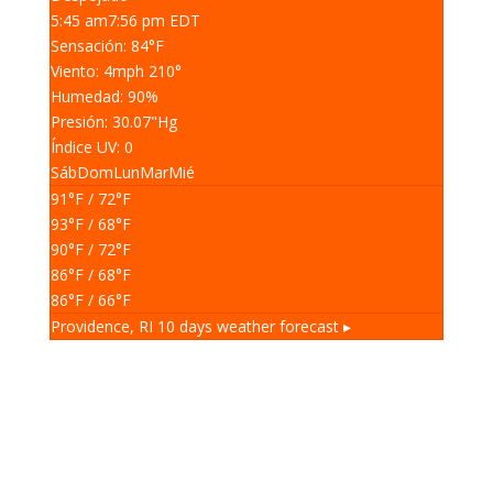
5:45 am
7:56 pm EDT
Sensación: 84
°F
Viento: 4
mph
210
°
Humedad: 90
%
Presión: 30.07
"Hg
Índice UV: 0
Sáb
Dom
Lun
Mar
Mié
91
°F
/ 72
°F
93
°F
/ 68
°F
90
°F
/ 72
°F
86
°F
/ 68
°F
86
°F
/ 66
°F
Providence, RI
10 days weather forecast ▸