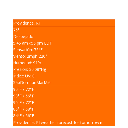
Providence, RI
75°
Despejado
5:45 am
7:56 pm EDT
Sensación: 75
°F
Viento: 2
mph
220
°
Humedad: 91
%
Presión: 30.08
"Hg
Índice UV: 0
Sáb
Dom
Lun
Mar
Mié
90
°F
/ 72
°F
93
°F
/ 66
°F
90
°F
/ 72
°F
86
°F
/ 68
°F
84
°F
/ 66
°F
Providence, RI
weather forecast for tomorrow ▸