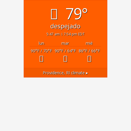
79°
despejado
5:47 am
7:54 pm EDT
lun
mar
mié
90
°F
/ 70
°F
90
°F
/ 64
°F
86
°F
/ 66
°F
Providence, RI
climate ▸