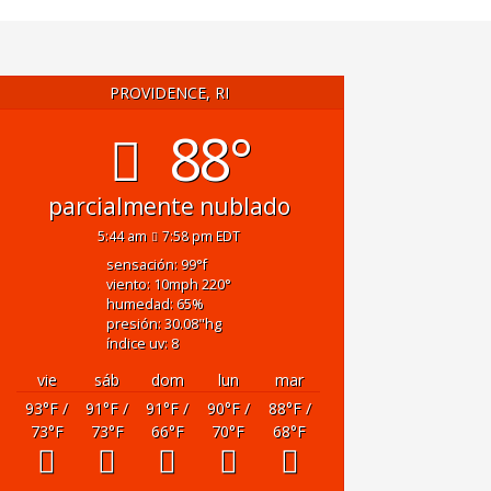
PROVIDENCE, RI
88°
parcialmente nublado
5:44 am
7:58 pm EDT
sensación: 99
°f
viento: 10
mph
220
°
humedad: 65
%
presión: 30.08
"hg
índice uv: 8
vie
sáb
dom
lun
mar
93
°F
/
91
°F
/
91
°F
/
90
°F
/
88
°F
/
73
°F
73
°F
66
°F
70
°F
68
°F