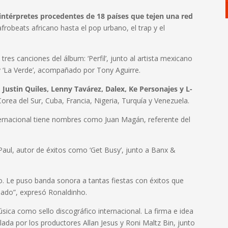
 intérpretes procedentes de 18 países que tejen una red
frobeats africano hasta el pop urbano, el trap y el
tres canciones del álbum: ‘Perfil’, junto al artista mexicano
, y ‘La Verde’, acompañado por Tony Aguirre.
ustin Quiles, Lenny Tavárez, Dalex, Ke Personajes y L-
orea del Sur, Cuba, Francia, Nigeria, Turquía y Venezuela.
ernacional tiene nombres como Juan Magán, referente del
 Paul, autor de éxitos como ‘Get Busy’, junto a Banx &
. Le puso banda sonora a tantas fiestas con éxitos que
 lado”, expresó Ronaldinho.
ica como sello discográfico internacional. La firma e idea
lada por los productores Allan Jesus y Roni Maltz Bin, junto