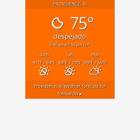
PROVIDENCE, RI
75°
despejado
5:46 am
7:55 pm EDT
dom
lun
mar
91
°F
/ 64
°F
90
°F
/ 70
°F
90
°F
/ 66
°F
Providence, RI
weather forecast for
tomorrow ▸