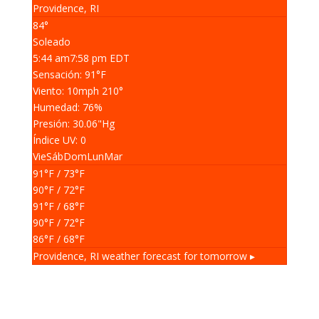
Providence, RI
84°
Soleado
5:44 am
7:58 pm EDT
Sensación: 91
°F
Viento: 10
mph
210
°
Humedad: 76
%
Presión: 30.06
"Hg
Índice UV: 0
Vie
Sáb
Dom
Lun
Mar
91
°F
/ 73
°F
90
°F
/ 72
°F
91
°F
/ 68
°F
90
°F
/ 72
°F
86
°F
/ 68
°F
Providence, RI
weather forecast for tomorrow ▸