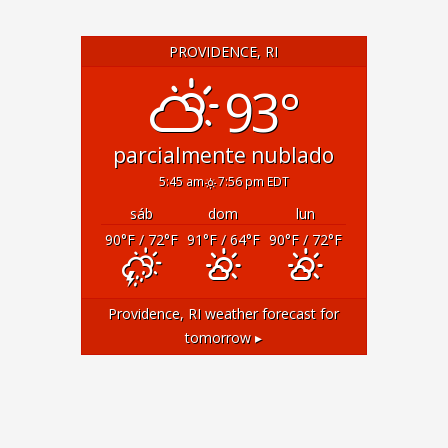
PROVIDENCE, RI
93°
parcialmente nublado
5:45 am
7:56 pm EDT
sáb
dom
lun
90
°F
/ 72
°F
91
°F
/ 64
°F
90
°F
/ 72
°F
Providence, RI
weather forecast for
tomorrow ▸