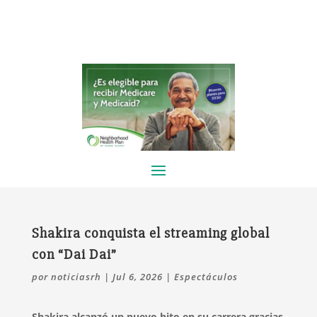
Shakira conquista el streaming global
con “Dai Dai”
por
noticiasrh
|
Jul 6, 2026
|
Espectáculos
Shakira alcanzó un nuevo hito en su carrera gracias