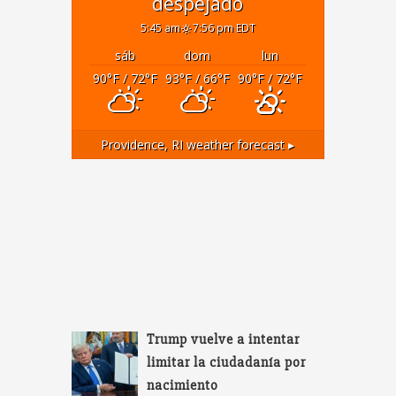
despejado
5:45 am
7:56 pm EDT
sáb
dom
lun
90
°F
/ 72
°F
93
°F
/ 66
°F
90
°F
/ 72
°F
Providence, RI
weather forecast ▸
Trump vuelve a intentar
limitar la ciudadanía por
nacimiento