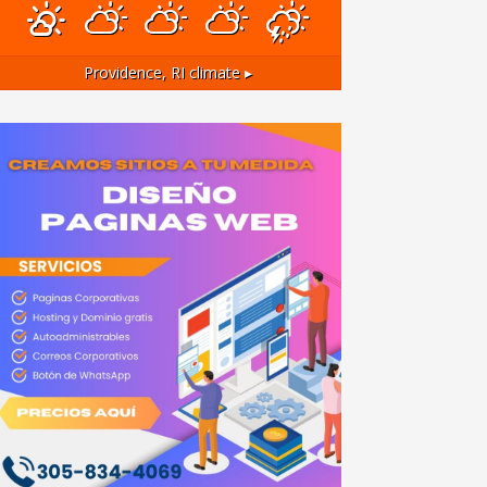
Providence, RI
climate ▸