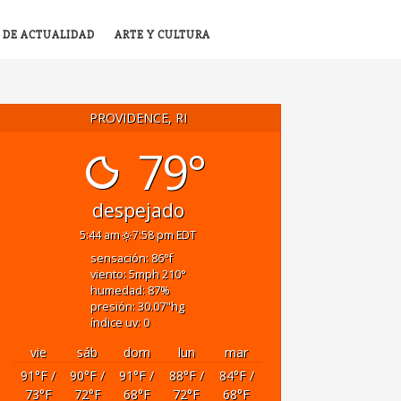
 DE ACTUALIDAD
ARTE Y CULTURA
PROVIDENCE, RI
79°
despejado
5:44 am
7:58 pm EDT
sensación: 86
°f
viento: 5
mph
210
°
humedad: 87
%
presión: 30.07
"hg
índice uv: 0
vie
sáb
dom
lun
mar
91
°F
/
90
°F
/
91
°F
/
88
°F
/
84
°F
/
73
°F
72
°F
68
°F
72
°F
68
°F