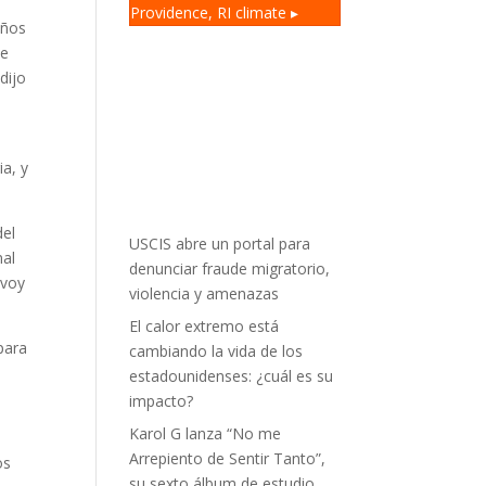
Providence, RI
climate ▸
años
de
dijo
a, y
del
USCIS abre un portal para
nal
denunciar fraude migratorio,
nvoy
violencia y amenazas
El calor extremo está
para
cambiando la vida de los
estadounidenses: ¿cuál es su
impacto?
Karol G lanza “No me
Arrepiento de Sentir Tanto”,
os
su sexto álbum de estudio