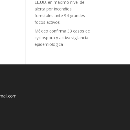
EE.UU. en máximo nivel de
alerta por incendios
forestales ante 94 grandes
focos activos.
México confirma 33 casos de
cyclospora y activa vigilancia
epidemiológica
mail.com