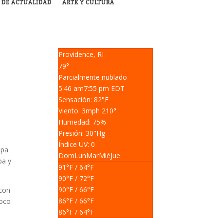
 DE ACTUALIDAD
ARTE Y CULTURA
Providence, RI
79°
Parcialmente nublado
5:46 am
7:55 pm EDT
Sensación: 82
°F
Viento: 3
mph
210
°
Humedad: 75
%
Presión: 30
"Hg
Índice UV: 0
mpa
Dom
Lun
Mar
Mié
Jue
pa y
91
°F
/ 64
°F
90
°F
/ 72
°F
90
°F
/ 66
°F
 con
86
°F
/ 66
°F
poco
86
°F
/ 64
°F