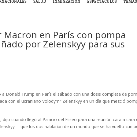
RNACIONALES
SALUD
INMIGRACIÓN
ESPECTÁCULOS
TEMAS
r Macron en París con pompa
añado por Zelenskyy para sus
ió a Donald Trump en París el sábado con una dosis completa de po
isada con el ucraniano Volodymr Zelenskyy en un día que mezcló pom
 dijo cuando llegó al Palacio del Elíseo para una reunión cara a cara
elenskyy— que los dos hablarían de un mundo que se ha vuelto «un 