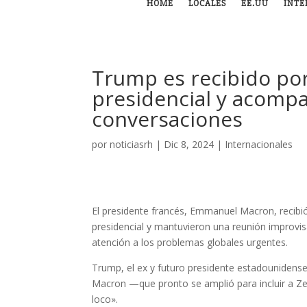
HOME
LOCALES
EE.UU
INTE
Trump es recibido po
presidencial y acomp
conversaciones
por
noticiasrh
|
Dic 8, 2024
|
Internacionales
El presidente francés, Emmanuel Macron, recib
presidencial y mantuvieron una reunión improv
atención a los problemas globales urgentes.
Trump, el ex y futuro presidente estadounidense,
Macron —que pronto se amplió para incluir a Z
loco».