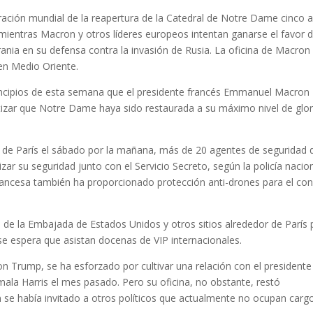
bración mundial de la reapertura de la Catedral de Notre Dame cinco 
mientras Macron y otros líderes europeos intentan ganarse el favor 
nia en su defensa contra la invasión de Rusia. La oficina de Macron 
en Medio Oriente.
rincipios de esta semana que el presidente francés Emmanuel Macron
tizar que Notre Dame haya sido restaurada a su máximo nivel de glori
.
 de París el sábado por la mañana, más de 20 agentes de seguridad 
r su seguridad junto con el Servicio Secreto, según la policía nacio
francesa también ha proporcionado protección anti-drones para el co
a de la Embajada de Estados Unidos y otros sitios alrededor de París 
e espera que asistan docenas de VIP internacionales.
on Trump, se ha esforzado por cultivar una relación con el presidente
mala Harris el mes pasado. Pero su oficina, no obstante, restó
én se había invitado a otros políticos que actualmente no ocupan carg