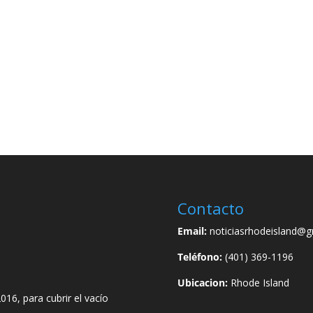
Contacto
Email:
noticiasrhodeisland@g
Teléfono:
(401) 369-1196
Ubicacion:
Rhode Island
016, para cubrir el vacío