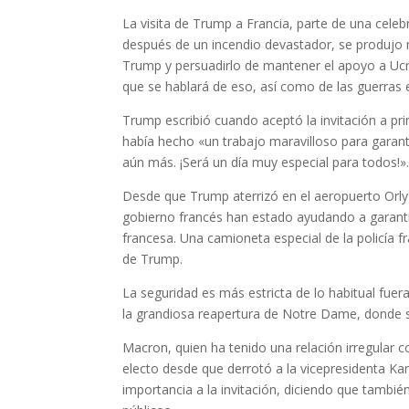
La visita de Trump a Francia, parte de una cele
después de un incendio devastador, se produjo 
Trump y persuadirlo de mantener el apoyo a Ucra
que se hablará de eso, así como de las guerras 
Trump escribió cuando aceptó la invitación a p
había hecho «un trabajo maravilloso para garan
aún más. ¡Será un día muy especial para todos!»
Desde que Trump aterrizó en el aeropuerto Orly
gobierno francés han estado ayudando a garantiza
francesa. Una camioneta especial de la policía 
de Trump.
La seguridad es más estricta de lo habitual fuer
la grandiosa reapertura de Notre Dame, donde s
Macron, quien ha tenido una relación irregular c
electo desde que derrotó a la vicepresidenta Ka
importancia a la invitación, diciendo que tambi