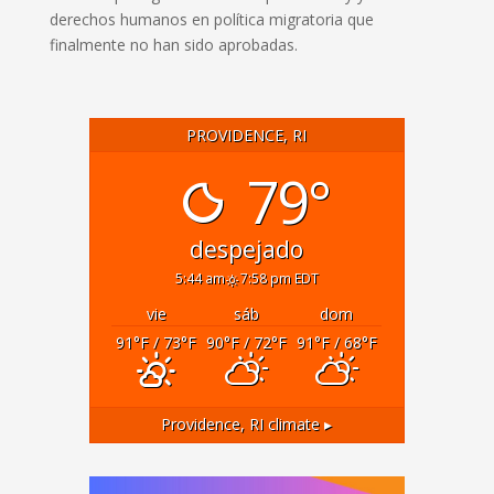
derechos humanos en política migratoria que
finalmente no han sido aprobadas.
PROVIDENCE, RI
79°
despejado
5:44 am
7:58 pm EDT
vie
sáb
dom
91
°F
/ 73
°F
90
°F
/ 72
°F
91
°F
/ 68
°F
Providence, RI
climate ▸