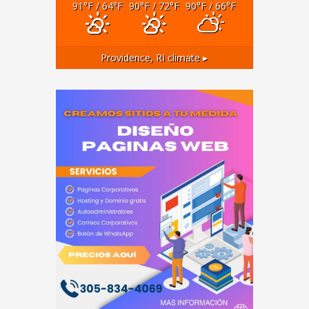
91
°F
/ 64
°F
90
°F
/ 72
°F
90
°F
/ 66
°F
Providence, RI
climate ▸