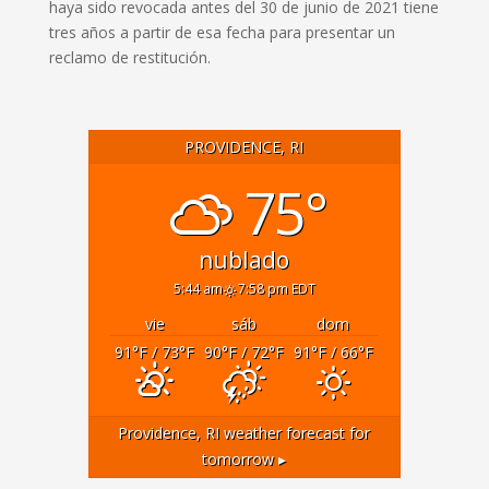
haya sido revocada antes del 30 de junio de 2021 tiene
tres años a partir de esa fecha para presentar un
reclamo de restitución.
PROVIDENCE, RI
75°
nublado
5:44 am
7:58 pm EDT
vie
sáb
dom
91
°F
/ 73
°F
90
°F
/ 72
°F
91
°F
/ 66
°F
Providence, RI
weather forecast for
tomorrow ▸