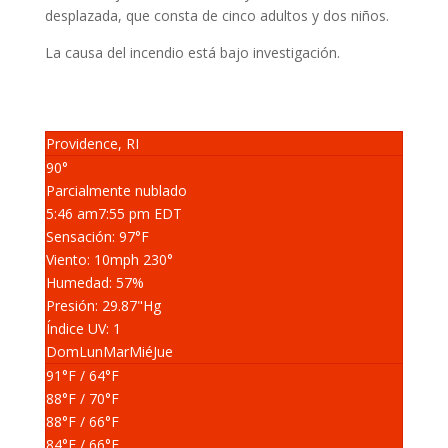
desplazada, que consta de cinco adultos y dos niños.
La causa del incendio está bajo investigación.
Providence, RI
90°
Parcialmente nublado
5:46 am
7:55 pm EDT
Sensación: 97
°F
Viento: 10
mph
230
°
Humedad: 57
%
Presión: 29.87
"Hg
Índice UV: 1
Dom
Lun
Mar
Mié
Jue
91
°F
/ 64
°F
88
°F
/ 70
°F
88
°F
/ 66
°F
84
°F
/ 66
°F