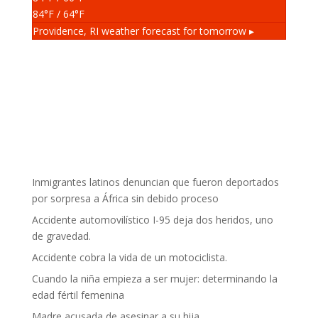
84
°F
/ 64
°F
Providence, RI
weather forecast for tomorrow ▸
Inmigrantes latinos denuncian que fueron deportados
por sorpresa a África sin debido proceso
Accidente automovilístico I-95 deja dos heridos, uno
de gravedad.
Accidente cobra la vida de un motociclista.
Cuando la niña empieza a ser mujer: determinando la
edad fértil femenina
Madre acusada de asesinar a su hija.