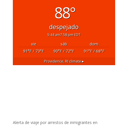
88°
despejado
5:44 am
7:58 pm EDT
vie
sáb
dom
91
°F
/ 73
°F
90
°F
/ 72
°F
91
°F
/ 68
°F
Providence, RI
climate ▸
Alerta de viaje por arrestos de inmigrantes en