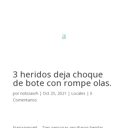
3 heridos deja choque
de bote con rompe olas.
por
noticiasrh
|
Oct 25, 2021
|
Locales
|
0
Comentarios
Narragansett – Tres personas resultaron heridas