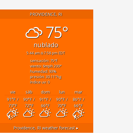
PROVIDENCE, RI
75°
nublado
5:44 am
7:58 pm EDT
sensación: 75
°f
viento: 6
mph
200
°
humedad: 93
%
presión: 30.11
"hg
índice uv: 0
vie
sáb
dom
lun
mar
91
°F
/
90
°F
/
91
°F
/
90
°F
/
86
°F
/
73
°F
72
°F
66
°F
70
°F
66
°F
Providence, RI
weather forecast ▸