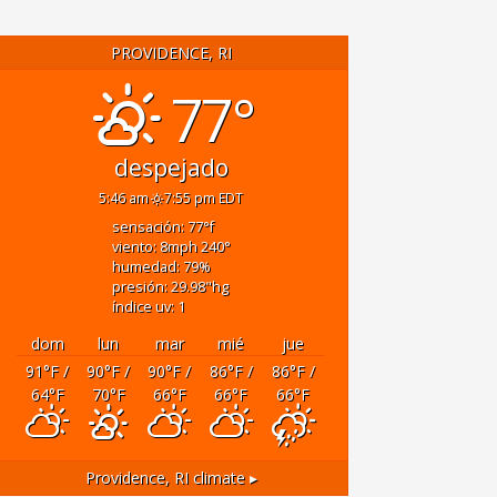
PROVIDENCE, RI
77°
despejado
5:46 am
7:55 pm EDT
sensación: 77
°f
viento: 8
mph
240
°
humedad: 79
%
presión: 29.98
"hg
índice uv: 1
dom
lun
mar
mié
jue
91
°F
/
90
°F
/
90
°F
/
86
°F
/
86
°F
/
64
°F
70
°F
66
°F
66
°F
66
°F
Providence, RI
climate ▸