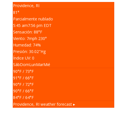
Providence, RI
81°
Parcialmente nublado
5:45 am
7:56 pm EDT
Sensación: 88
°F
Viento: 7
mph
230
°
Humedad: 74
%
Presión: 30.02
"Hg
Índice UV: 0
Sáb
Dom
Lun
Mar
Mié
90
°F
/ 73
°F
91
°F
/ 66
°F
90
°F
/ 72
°F
90
°F
/ 66
°F
84
°F
/ 64
°F
Providence, RI
weather forecast ▸