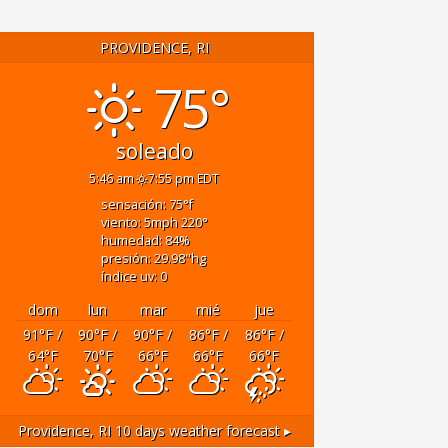
PROVIDENCE, RI
75°
soleado
5:46 am
7:55 pm EDT
sensación: 75
°f
viento: 5
mph
220
°
humedad: 84
%
presión: 29.98
"hg
índice uv: 0
dom
lun
mar
mié
jue
91
°F
/
90
°F
/
90
°F
/
86
°F
/
86
°F
/
64
°F
70
°F
66
°F
66
°F
66
°F
Providence, RI
10 days weather forecast ▸