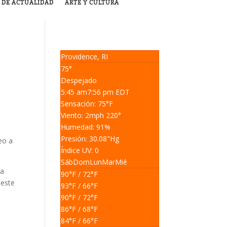
 DE ACTUALIDAD
ARTE Y CULTURA
Providence, RI
75°
Despejado
5:45 am
7:56 pm EDT
Sensación: 75
°F
Viento: 2
mph
220
°
Humedad: 91
%
Presión: 30.08
"Hg
eo a
Índice UV: 0
Sáb
Dom
Lun
Mar
Mié
la
90
°F
/ 72
°F
oeste
93
°F
/ 66
°F
90
°F
/ 72
°F
86
°F
/ 68
°F
84
°F
/ 66
°F