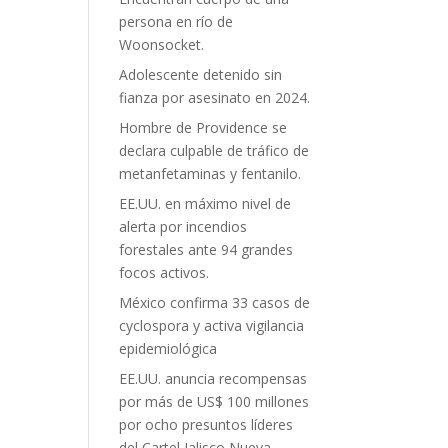
persona en río de
Woonsocket.
Adolescente detenido sin
fianza por asesinato en 2024.
Hombre de Providence se
declara culpable de tráfico de
metanfetaminas y fentanilo.
EE.UU. en máximo nivel de
alerta por incendios
forestales ante 94 grandes
focos activos.
México confirma 33 casos de
cyclospora y activa vigilancia
epidemiológica
EE.UU. anuncia recompensas
por más de US$ 100 millones
por ocho presuntos líderes
del Cartel Jalisco Nueva