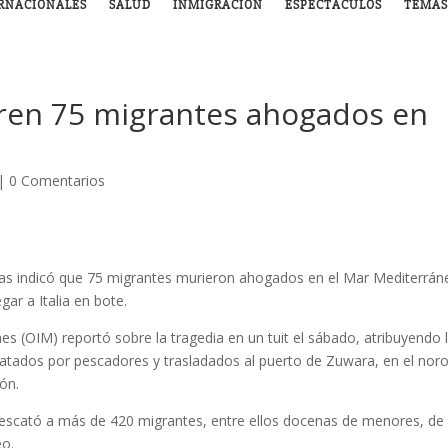
RNACIONALES
SALUD
INMIGRACIÓN
ESPECTÁCULOS
TEMAS
ren 75 migrantes ahogados en
|
0 Comentarios
as indicó que 75 migrantes murieron ahogados en el Mar Mediterrán
gar a Italia en bote.
es (OIM) reportó sobre la tragedia en un tuit el sábado, atribuyendo 
catados por pescadores y trasladados al puerto de Zuwara, en el nor
ón.
 rescató a más de 420 migrantes, entre ellos docenas de menores, de
eo.