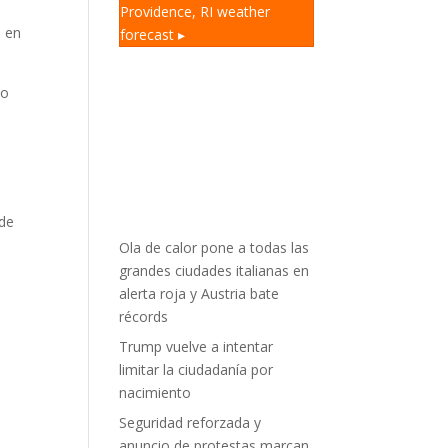
Providence, RI
weather
s en
forecast ▸
do
 de
Ola de calor pone a todas las
grandes ciudades italianas en
alerta roja y Austria bate
récords
Trump vuelve a intentar
limitar la ciudadanía por
nacimiento
Seguridad reforzada y
anuncio de protestas marcan