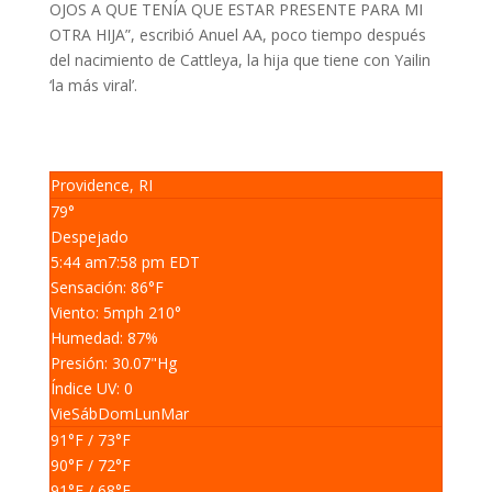
OJOS A QUE TENÍA QUE ESTAR PRESENTE PARA MI
OTRA HIJA”, escribió Anuel AA, poco tiempo después
del nacimiento de Cattleya, la hija que tiene con Yailin
‘la más viral’.
Providence, RI
79°
Despejado
5:44 am
7:58 pm EDT
Sensación: 86
°F
Viento: 5
mph
210
°
Humedad: 87
%
Presión: 30.07
"Hg
Índice UV: 0
Vie
Sáb
Dom
Lun
Mar
91
°F
/ 73
°F
90
°F
/ 72
°F
91
°F
/ 68
°F