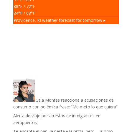
88
°F
/ 72
°F
84
°F
/ 68
°F
Providence, RI
weather forecast for tomorrow ▸
Gala Montes reacciona a acusaciones de
consumo con polémica frase: “Me meto lo que quiera”
Alerta de viaje por arrestos de inmigrantes en
aeropuertos
Te encanta el pan, la pasta y la pizza, pero… ¿Cómo