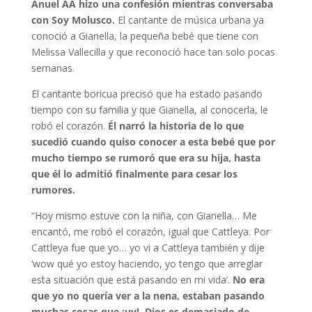
Anuel AA hizo una confesión mientras conversaba
con Soy Molusco.
El cantante de música urbana ya
conoció a Gianella, la pequeña bebé que tiene con
Melissa Vallecilla y que reconoció hace tan solo pocas
semanas.
El cantante boricua precisó que ha estado pasando
tiempo con su familia y que Gianella, al conocerla, le
robó el corazón.
Él narró la historia de lo que
sucedió cuando quiso conocer a esta bebé que por
mucho tiempo se rumoró que era su hija, hasta
que él lo admitió finalmente para cesar los
rumores.
“Hoy mismo estuve con la niña, con Gianella… Me
encantó, me robó el corazón, igual que Cattleya. Por
Cattleya fue que yo… yo vi a Cattleya también y dije
‘wow qué yo estoy haciendo, yo tengo que arreglar
esta situación que está pasando en mi vida’.
No era
que yo no quería ver a la nena, estaban pasando
muchas cosas que ¡uy!. Dios es demasiado de