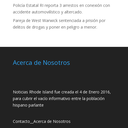
Policía Estatal RI reporta 3 arrestos en conexión con
accidente automovilístico y altercado.
Pareja de West Warwick sentenciada a prisión por
delitos de drogas y poner en peligro a menor.
Acerca de Nosotros
Noticias Rhode Island fue creada el 4 de Enero 2016,
para cubrir el vacío informativo entre la población
hispano parlante
Contacto
__
Acerca de Nosotros