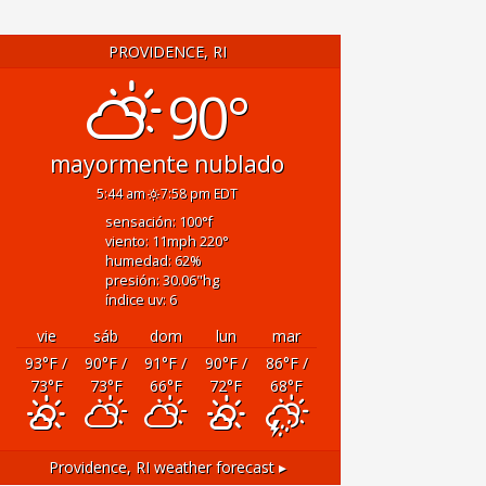
PROVIDENCE, RI
90°
mayormente nublado
5:44 am
7:58 pm EDT
sensación: 100
°f
viento: 11
mph
220
°
humedad: 62
%
presión: 30.06
"hg
índice uv: 6
vie
sáb
dom
lun
mar
93
°F
/
90
°F
/
91
°F
/
90
°F
/
86
°F
/
73
°F
73
°F
66
°F
72
°F
68
°F
Providence, RI
weather forecast ▸