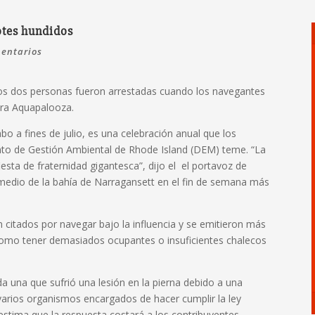
otes hundidos
entarios
os dos personas fueron arrestadas cuando los navegantes
ara Aquapalooza.
bo a fines de julio, es una celebración anual que los
to de Gestión Ambiental de Rhode Island (DEM) teme. “La
sta de fraternidad gigantesca”, dijo el el portavoz de
 medio de la bahía de Narragansett en el fin de semana más
citados por navegar bajo la influencia y se emitieron más
 como tener demasiados ocupantes o insuficientes chalecos
a una que sufrió una lesión en la pierna debido a una
varios organismos encargados de hacer cumplir la ley
 estima que la respuesta costará a los contribuyentes