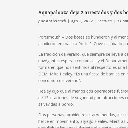
Aquapalooza deja 2 arrestados y dos b
por
noticiasrh
|
Ago 2, 2022
|
Locales
|
0 Com
Portsmouth – Dos botes se hundieron y al men
acudieron en masa a Potter’s Cove el sábado p
La tradición de verano, que siempre se lleva a ca
navegantes esperan con ansias y el Departamen
forma en que nos sentimos al respecto es una fie
DEM, Mike Healey. “Es una fiesta de barriles en
concurrido del verano”.
Healey dijo que al menos dos operadores fueron 
de 15 citaciones de seguridad por infracciones
salvavidas a bordo.
Dos personas también resultaron heridas, incluid
hélice en movimiento, agregó Healey. Mientras 
patrullaban las aguas durante el evento, Healey