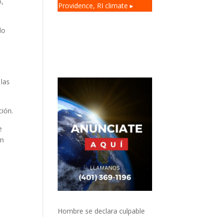
o,
Providence, RI
climate ▸
do
 las
ción.
e
ún
Hombre se declara culpable