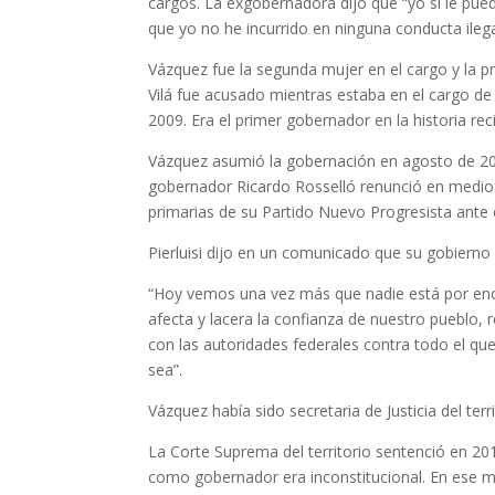
cargos. La exgobernadora dijo que “yo sí le pue
que yo no he incurrido en ninguna conducta ilega
Vázquez fue la segunda mujer en el cargo y la p
Vilá fue acusado mientras estaba en el cargo de
2009. Era el primer gobernador en la historia re
Vázquez asumió la gobernación en agosto de 201
gobernador Ricardo Rosselló renunció en medio 
primarias de su Partido Nuevo Progresista ante 
Pierluisi dijo en un comunicado que su gobierno 
“Hoy vemos una vez más que nadie está por encim
afecta y lacera la confianza de nuestro pueblo,
con las autoridades federales contra todo el q
sea”.
Vázquez había sido secretaria de Justicia del terr
La Corte Suprema del territorio sentenció en 201
como gobernador era inconstitucional. En ese m