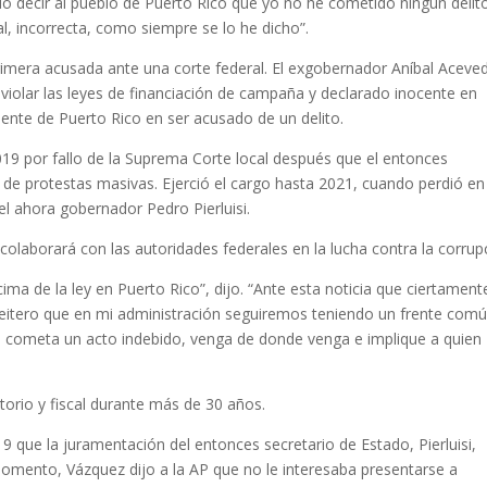
do decir al pueblo de Puerto Rico que yo no he cometido ningún delit
l, incorrecta, como siempre se lo he dicho”.
rimera acusada ante una corte federal. El exgobernador Aníbal Aceve
 violar las leyes de financiación de campaña y declarado inocente en
ciente de Puerto Rico en ser acusado de un delito.
9 por fallo de la Suprema Corte local después que el entonces
de protestas masivas. Ejerció el cargo hasta 2021, cuando perdió en
el ahora gobernador Pedro Pierluisi.
colaborará con las autoridades federales en la lucha contra la corrup
a de la ley en Puerto Rico”, dijo. “Ante esta noticia que ciertament
 reitero que en mi administración seguiremos teniendo un frente com
ue cometa un acto indebido, venga de donde venga e implique a quien
itorio y fiscal durante más de 30 años.
9 que la juramentación del entonces secretario de Estado, Pierluisi,
omento, Vázquez dijo a la AP que no le interesaba presentarse a