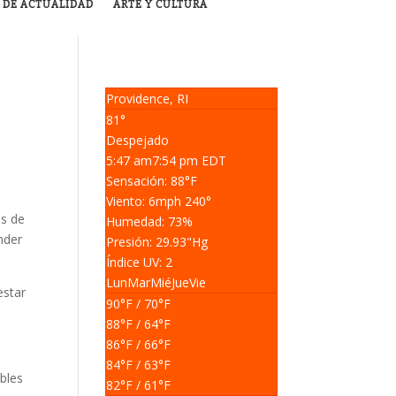
 DE ACTUALIDAD
ARTE Y CULTURA
Providence, RI
81°
Despejado
5:47 am
7:54 pm EDT
Sensación: 88
°F
Viento: 6
mph
240
°
os de
Humedad: 73
%
nder
Presión: 29.93
"Hg
Índice UV: 2
Lun
Mar
Mié
Jue
Vie
estar
90
°F
/ 70
°F
88
°F
/ 64
°F
86
°F
/ 66
°F
84
°F
/ 63
°F
bles
82
°F
/ 61
°F