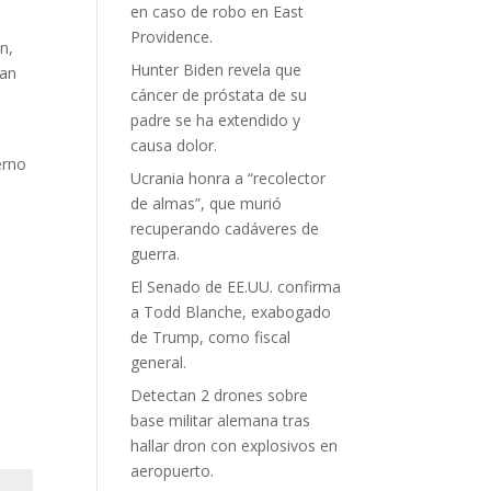
en caso de robo en East
Providence.
n,
Hunter Biden revela que
ban
cáncer de próstata de su
padre se ha extendido y
causa dolor.
erno
Ucrania honra a “recolector
de almas”, que murió
recuperando cadáveres de
guerra.
El Senado de EE.UU. confirma
a Todd Blanche, exabogado
de Trump, como fiscal
general.
Detectan 2 drones sobre
base militar alemana tras
hallar dron con explosivos en
aeropuerto.