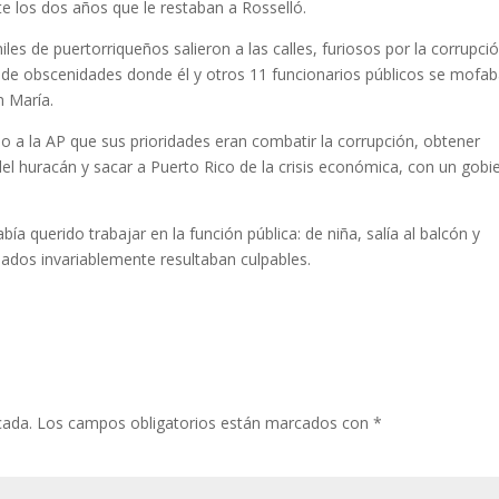
nte los dos años que le restaban a Rosselló.
s de puertorriqueños salieron a las calles, furiosos por la corrupció
o de obscenidades donde él y otros 11 funcionarios públicos se mofa
n María.
 a la AP que sus prioridades eran combatir la corrupción, obtener
el huracán y sacar a Puerto Rico de la crisis económica, con un gobi
ía querido trabajar en la función pública: de niña, salía al balcón y
sados invariablemente resultaban culpables.
cada.
Los campos obligatorios están marcados con
*