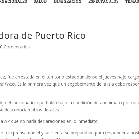
RNACIONALES
SALUD
INMIGRACIÓN
ESPECTÁCULOS
TEMAS
dora de Puerto Rico
|
0 Comentarios
, fue arrestada en el territorio estadounidense el jueves bajo carg
ed Press
. Es la primera vez que un exgobernante de la isla debe respo
dijo el funcionario, que habló bajo la condición de anonimato por no 
se desconocían otros detalles.
a AP que no haría declaraciones en lo inmediato.
 a la prensa que él y su clienta se preparaban para responder a posi