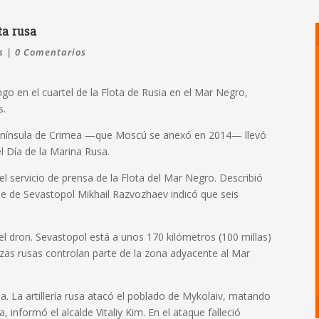
ta rusa
s
|
0 Comentarios
o en el cuartel de la Flota de Rusia en el Mar Negro,
s.
 península de Crimea —que Moscú se anexó en 2014— llevó
el Día de la Marina Rusa.
 el servicio de prensa de la Flota del Mar Negro. Describió
de de Sevastopol Mikhail Razvozhaev indicó que seis
l dron. Sevastopol está a unos 170 kilómetros (100 millas)
uerzas rusas controlan parte de la zona adyacente al Mar
ia. La artillería rusa atacó el poblado de Mykolaiv, matando
informó el alcalde Vitaliy Kim. En el ataque falleció