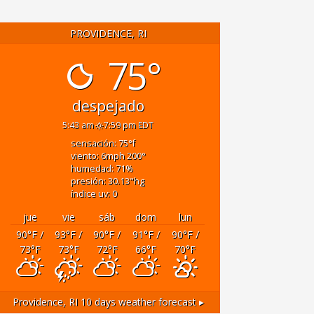
PROVIDENCE, RI
75°
despejado
5:43 am
7:59 pm EDT
sensación: 75
°f
viento: 6
mph
200
°
humedad: 71
%
presión: 30.13
"hg
índice uv: 0
jue
vie
sáb
dom
lun
90
°F
/
93
°F
/
90
°F
/
91
°F
/
90
°F
/
73
°F
73
°F
72
°F
66
°F
70
°F
Providence, RI
10 days weather forecast ▸