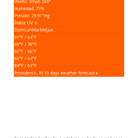
Viento: 3
mph
260
°
Humedad: 73
%
Presión: 29.91
"Hg
Índice UV: 0
Dom
Lun
Mar
Mié
Jue
91
°F
/ 64
°F
90
°F
/ 70
°F
90
°F
/ 66
°F
86
°F
/ 64
°F
84
°F
/ 63
°F
Providence, RI
10 days weather forecast ▸