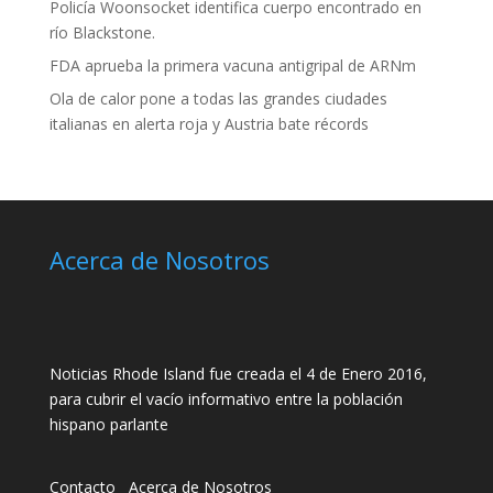
Policía Woonsocket identifica cuerpo encontrado en
río Blackstone.
FDA aprueba la primera vacuna antigripal de ARNm
Ola de calor pone a todas las grandes ciudades
italianas en alerta roja y Austria bate récords
Acerca de Nosotros
Noticias Rhode Island fue creada el 4 de Enero 2016,
para cubrir el vacío informativo entre la población
hispano parlante
Contacto
__
Acerca de Nosotros