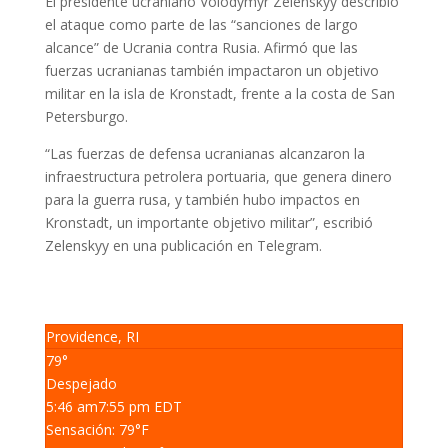
El presidente ucraniano Volodymyr Zelenskyy describió
el ataque como parte de las “sanciones de largo
alcance” de Ucrania contra Rusia. Afirmó que las
fuerzas ucranianas también impactaron un objetivo
militar en la isla de Kronstadt, frente a la costa de San
Petersburgo.
“Las fuerzas de defensa ucranianas alcanzaron la
infraestructura petrolera portuaria, que genera dinero
para la guerra rusa, y también hubo impactos en
Kronstadt, un importante objetivo militar”, escribió
Zelenskyy en una publicación en Telegram.
Providence, RI
79°
Despejado
5:46 am
7:55 pm EDT
Sensación: 79
°F