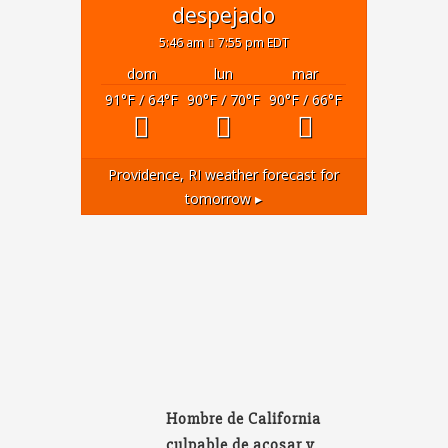
despejado
5:46 am
7:55 pm EDT
dom
lun
mar
91
°F
/ 64
°F
90
°F
/ 70
°F
90
°F
/ 66
°F
Providence, RI
weather forecast for
tomorrow ▸
Hombre de California
culpable de acosar y