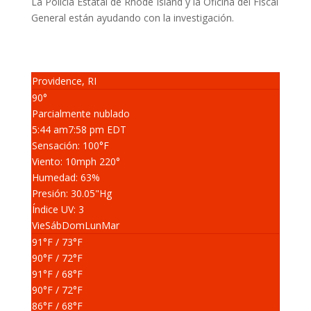
La Policía Estatal de Rhode Island y la Oficina del Fiscal
General están ayudando con la investigación.
Providence, RI
90°
Parcialmente nublado
5:44 am
7:58 pm EDT
Sensación: 100
°F
Viento: 10
mph
220
°
Humedad: 63
%
Presión: 30.05
"Hg
Índice UV: 3
Vie
Sáb
Dom
Lun
Mar
91
°F
/ 73
°F
90
°F
/ 72
°F
91
°F
/ 68
°F
90
°F
/ 72
°F
86
°F
/ 68
°F