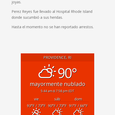
joyas.
Perez Reyes fue llevado al Hospital Rhode Island
donde sucumbió a sus heridas.
Hasta el momento no se han reportado arrestos.
PROVIDENCE, RI
90°
mayormente nublado
5:44 am
7:58 pm EDT
vie
sáb
dom
93
°F
/ 73
°F
90
°F
/ 73
°F
91
°F
/ 66
°F