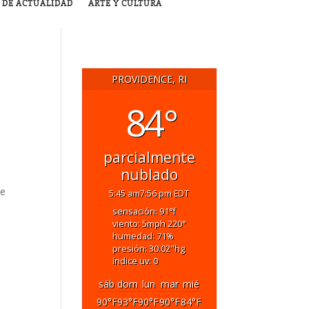
 DE ACTUALIDAD
ARTE Y CULTURA
PROVIDENCE, RI
84°
parcialmente
nublado
te
5:45 am
7:56 pm EDT
sensación: 91
°f
viento: 5
mph
220
°
humedad: 71
%
presión: 30.02
"hg
índice uv: 0
sáb
dom
lun
mar
mié
90
°F
93
°F
90
°F
90
°F
84
°F