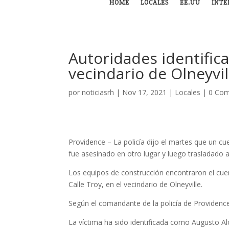
HOME
LOCALES
EE.UU
INTE
Autoridades identifi
vecindario de Olneyvi
por
noticiasrh
|
Nov 17, 2021
|
Locales
|
0 Com
Providence – La policía dijo el martes que un c
fue asesinado en otro lugar y luego trasladado a
Los equipos de construcción encontraron el cuerp
Calle Troy, en el vecindario de Olneyville.
Según el comandante de la policía de Providence
La víctima ha sido identificada como Augusto A