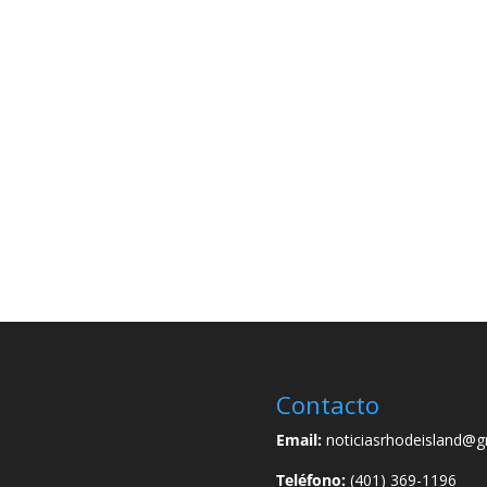
Contacto
Email:
noticiasrhodeisland@g
Teléfono:
(401) 369-1196