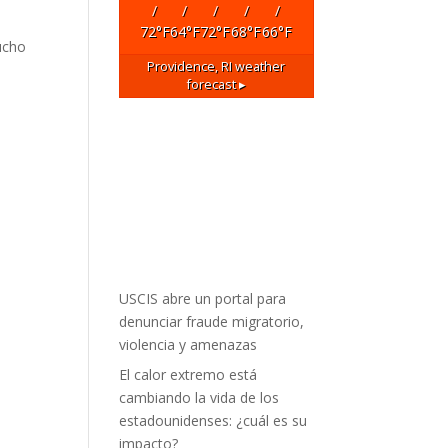
/
/
/
/
/
72
°F
64
°F
72
°F
68
°F
66
°F
ucho
Providence, RI
weather
forecast ▸
USCIS abre un portal para
denunciar fraude migratorio,
violencia y amenazas
El calor extremo está
cambiando la vida de los
estadounidenses: ¿cuál es su
impacto?