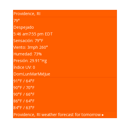
Providence, RI
79°
Despejado
5:46 am
7:55 pm EDT
Sensación: 79
°F
Viento: 3
mph
260
°
Humedad: 73
%
Presión: 29.91
"Hg
Índice UV: 0
Dom
Lun
Mar
Mié
Jue
91
°F
/ 64
°F
90
°F
/ 70
°F
90
°F
/ 66
°F
86
°F
/ 64
°F
84
°F
/ 63
°F
Providence, RI
weather forecast for tomorrow ▸