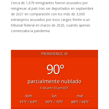
Cerca de 1,070 inmigrantes fueron acusados por
reingresar al país tras ser deportados en septiembre
de 2021 en comparación con los más de 3,000
extranjeros acusados por esos cargos frente a un
tribunal federal en marzo de 2020, cuando apenas
comenzaba la pandemia.
PROVIDENCE, RI
90°
parcialmente nublado
5:46 am
7:55 pm EDT
dom
lun
mar
91
°F
/ 64
°F
90
°F
/ 70
°F
88
°F
/ 66
°F