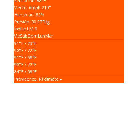
Sensación: 88
°F
Viento: 6
mph
210
°
Humedad: 82
%
Presión: 30.07
"Hg
Índice UV: 0
Vie
Sáb
Dom
Lun
Mar
91
°F
/ 73
°F
90
°F
/ 72
°F
91
°F
/ 68
°F
90
°F
/ 72
°F
84
°F
/ 68
°F
Providence, RI
climate ▸