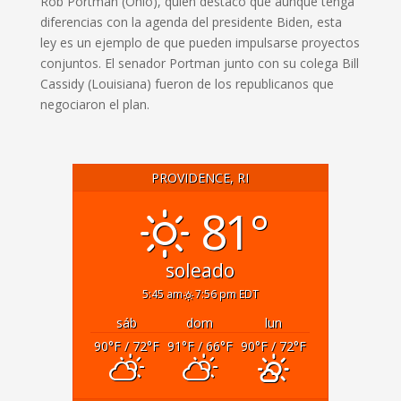
Rob Portman (Ohio), quien destacó que aunque tenga
diferencias con la agenda del presidente Biden, esta
ley es un ejemplo de que pueden impulsarse proyectos
conjuntos. El senador Portman junto con su colega Bill
Cassidy (Louisiana) fueron de los republicanos que
negociaron el plan.
PROVIDENCE, RI
81°
soleado
5:45 am
7:56 pm EDT
sáb
dom
lun
90
°F
/ 72
°F
91
°F
/ 66
°F
90
°F
/ 72
°F