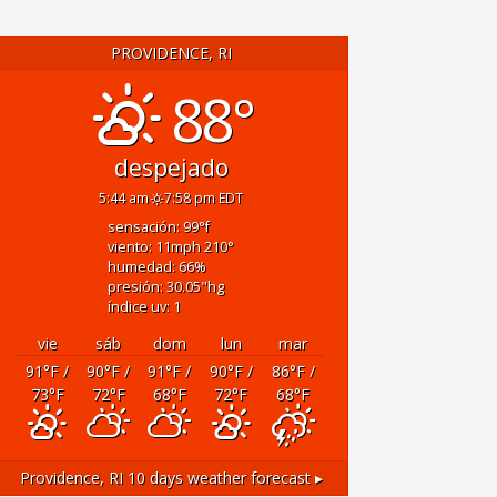
PROVIDENCE, RI
88°
despejado
5:44 am
7:58 pm EDT
sensación: 99
°f
viento: 11
mph
210
°
humedad: 66
%
presión: 30.05
"hg
índice uv: 1
vie
sáb
dom
lun
mar
91
°F
/
90
°F
/
91
°F
/
90
°F
/
86
°F
/
73
°F
72
°F
68
°F
72
°F
68
°F
Providence, RI
10 days weather forecast ▸