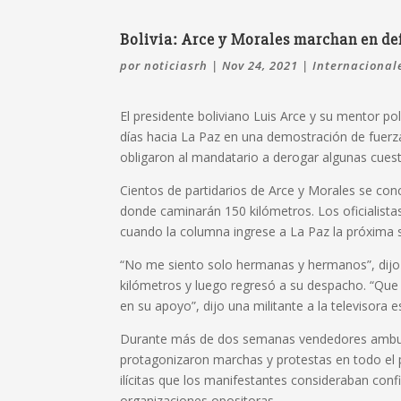
Bolivia: Arce y Morales marchan en de
por
noticiasrh
|
Nov 24, 2021
|
Internacional
El presidente boliviano Luis Arce y su mentor po
días hacia La Paz en una demostración de fuerz
obligaron al mandatario a derogar algunas cuest
Cientos de partidarios de Arce y Morales se conc
donde caminarán 150 kilómetros. Los oficialist
cuando la columna ingrese a La Paz la próxima
“No me siento solo hermanas y hermanos”, dijo 
kilómetros y luego regresó a su despacho. “Que
en su apoyo”, dijo una militante a la televisora es
Durante más de dos semanas vendedores ambula
protagonizaron marchas y protestas en todo el p
ilícitas que los manifestantes consideraban conf
organizaciones opositoras.