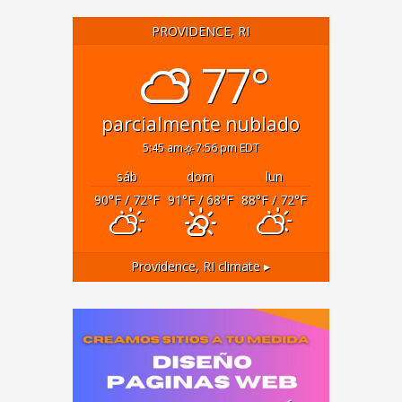
PROVIDENCE, RI
77°
parcialmente nublado
5:45 am
7:56 pm EDT
sáb
dom
lun
90
°F
/ 72
°F
91
°F
/ 68
°F
88
°F
/ 72
°F
Providence, RI
climate ▸