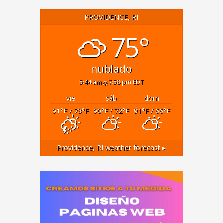
PROVIDENCE, RI
75°
nublado
5:44 am
7:58 pm EDT
vie
sáb
dom
91
°F
/ 73
°F
90
°F
/ 72
°F
91
°F
/ 66
°F
Providence, RI
weather forecast ▸