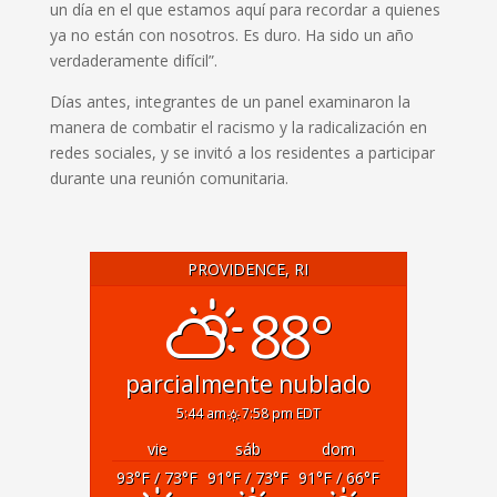
un día en el que estamos aquí para recordar a quienes
ya no están con nosotros. Es duro. Ha sido un año
verdaderamente difícil”.
Días antes, integrantes de un panel examinaron la
manera de combatir el racismo y la radicalización en
redes sociales, y se invitó a los residentes a participar
durante una reunión comunitaria.
PROVIDENCE, RI
88°
parcialmente nublado
5:44 am
7:58 pm EDT
vie
sáb
dom
93
°F
/ 73
°F
91
°F
/ 73
°F
91
°F
/ 66
°F