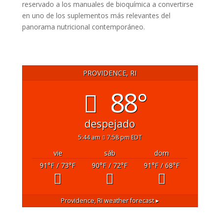
reservado a los manuales de bioquímica a convertirse
en uno de los suplementos más relevantes del
panorama nutricional contemporáneo.
PROVIDENCE, RI
88°
despejado
5:44 am
7:58 pm EDT
vie
sáb
dom
91
°F
/ 73
°F
90
°F
/ 72
°F
91
°F
/ 68
°F
Providence, RI
weather forecast ▸