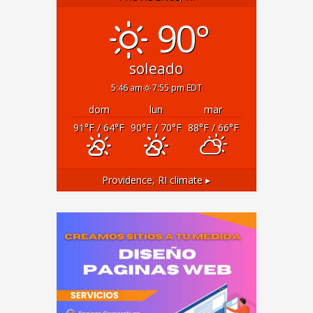
90°
soleado
5:46 am
7:55 pm EDT
dom
lun
mar
91
°F
/ 64
°F
90
°F
/ 70
°F
88
°F
/ 66
°F
Providence, RI
climate ▸