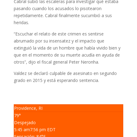
Cabral subió las escaleras para investigar qué estaba
pasando cuando los acusados lo pisotearon
repetidamente.
Cabral finalmente sucumbió a sus
heridas.
“Escuchar el relato de este crimen es sentirse
abrumado por su insensatez y el impacto que
extinguió la vida de un hombre que había vivido bien y
que en el momento de su muerte acudía en ayuda de
otros”, dijo el fiscal general Peter Neronha.
Valdez se declaró culpable de asesinato en segundo
grado en 2015 y está esperando sentencia.
Providence, RI
79°
Despejado
5:45 am
7:56 pm EDT
Sensación: 84
°F