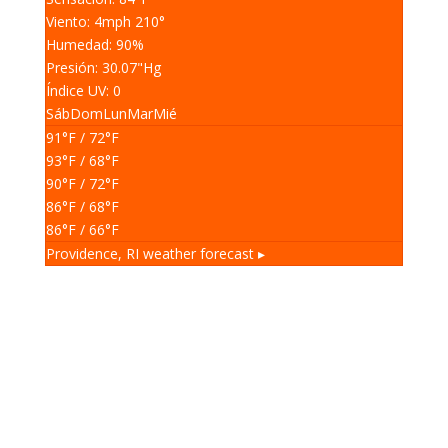
Viento: 4
mph
210
°
Humedad: 90
%
Presión: 30.07
"Hg
Índice UV: 0
Sáb
Dom
Lun
Mar
Mié
91
°F
/ 72
°F
93
°F
/ 68
°F
90
°F
/ 72
°F
86
°F
/ 68
°F
86
°F
/ 66
°F
Providence, RI
weather forecast ▸